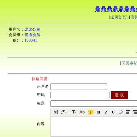
鼎鼎鼎鼎鼎鼎鼎
[
返回首页
] [
回
用户名：
冰冰公主
会员组：
普通会员
积分：
100341
[
回复该
快速回复:
用户名
密码
标题
内容