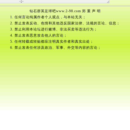
钻石群英足球吧www.2-98.com 郑 重 声 明
1. 任何言论纯属作者个人观点，与本站无关；
2. 禁止发表反动、色情和其他违反国家法律、法规的言论、信息；
3. 禁止利用本论坛进行赌博、非法买卖等违法行为；
4. 禁止发表恶意攻击他人的言论；
5. 任何转载或转贴都应注明真实作者和真实出处；
6. 禁止发表任何涉及政治、军事、外交等内容的言论；