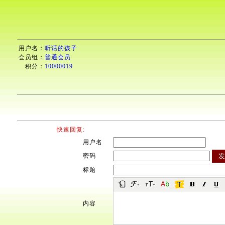
用户名：
听话的孩子
会员组：
普通会员
积分：
10000019
快速回复:
用户名
密码
标题
内容